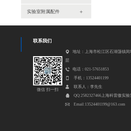
+
实验室附属配件
联系我们
地址：上海市松江区石湖荡镇闵塔
层
电话：021-57651853
手机：13524401199
联系人：李先生
微信 扫一扫
QQ:2582327466上海科雷傲实
Email:13524401199@163.com